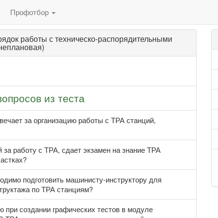
Профотбор
рядок работы с техническо-распорядительными
неплановая)
вопросов из теста
вечает за организацию работы с ТРА станций,
 за работу с ТРА, сдает экзамен на знание ТРА
астках?
ходимо подготовить машинисту-инструктору для
труктажа по ТРА станциям?
ю при создании графических тестов в модуле