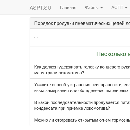
ASPT.SU
Главная
Файлы
АСПТ
Порядок продувки пневматических цепей ло
...
Несколько 
Как должен удерживать головку концевого рук
магистрали локомотива?
Укажите способ устранения неисправности, ес
из-за замерзания или обледенения шарнирных
В какой последовательности продувается пит
конденсата при приёмке локомотива?
Можно ли отогревать открытым огнем тормозн