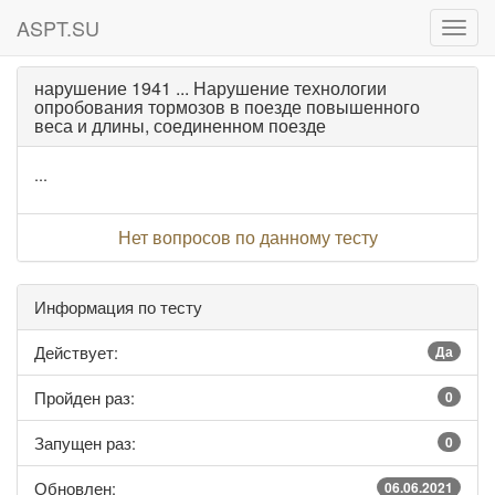
ASPT.SU
ASPT
нарушение 1941 ... Нарушение технологии
опробования тормозов в поезде повышенного
веса и длины, соединенном поезде
...
Нет вопросов по данному тесту
Информация по тесту
Действует:
Да
Пройден раз:
0
Запущен раз:
0
Обновлен:
06.06.2021