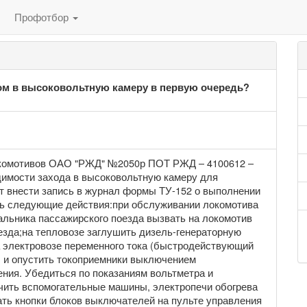
Профотбор
ом в высоковольтную камеру в первую очередь?
локомотивов ОАО "РЖД" №2050р ПОТ РЖД – 4100612 –
ходимости захода в высоковольтную камеру для
т внести запись в журнал формы ТУ-152 о выполнении
ить следующие действия:при обслуживании локомотива
льника пассажирского поезда вызвать на локомотив
езда;на тепловозе заглушить дизель-генераторную
а электровозе переменного тока (быстродействующий
) и опустить токоприемники выключением
ния. Убедиться по показаниям вольтметра и
чить вспомогательные машины, электропечи обогрева
ать кнопки блоков выключателей на пульте управления