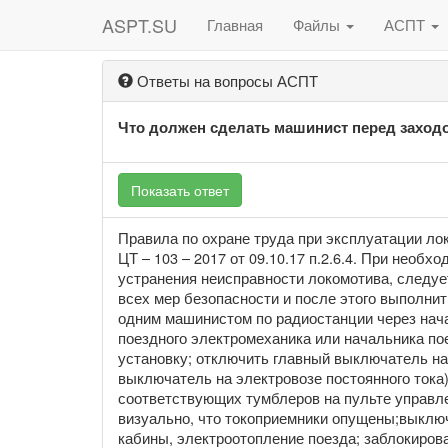
ASPT.SU
Главная
Файлы
АСПТ
Ответы на вопросы АСПТ
Что должен сделать машинист перед заход
Показать ответ
Правила по охране труда при эксплуатации 
ЦТ – 103 – 2017 от 09.10.17 п.2.6.4. При необ
устранения неисправности локомотива, следуе
всех мер безопасности и после этого выполн
одним машинистом по радиостанции через нача
поездного электромеханика или начальника по
установку; отключить главный выключатель н
выключатель на электровозе постоянного тока
соответствующих тумблеров на пульте управле
визуально, что токоприемники опущены;выклю
кабины, электроотопление поезда; заблокиров