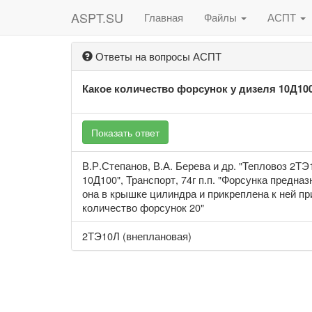
ASPT.SU
Главная
Файлы
АСПТ
Ответы на вопросы АСПТ
Какое количество форсунок у дизеля 10Д10
Показать ответ
В.Р.Степанов, В.А. Берева и др. "Тепловоз 2ТЭ
10Д100", Транспорт, 74г п.п. "Форсунка предн
она в крышке цилиндра и прикреплена к ней п
количество форсунок 20"
2ТЭ10Л (внеплановая)