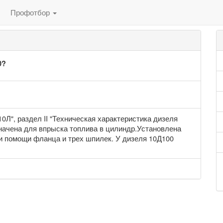
Профотбор
0?
10Л", раздел II "Техническая характеристика дизеля
азначена для впрыска топлива в цилиндр.Установлена
ри помощи фланца и трех шпилек. У дизеля 10Д100