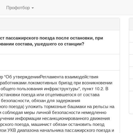
Профотбор
т пассажирского поезда после остановки, при
вании состава, ушедшего со станции?
0р "Об утвержденииРегламента взаимодействия
 работниками локомотивных бригад при возникновении
общего пользования инфраструктуры", пункт 10.2. В
остановки поезда или отцепившегося от состава
 безопасности, обязан для задержания
ного поезда) уложить тормозные башмаки на рельсы на
и соблюдая меры личной безопасности немедленно
олучении информации несанкционированного движения
рского поезда, машинист обязан остановить поезд
язи УКВ диапазона начальника пассажирского поезда и