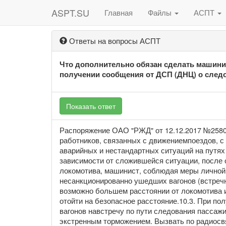
ASPT.SU
Главная
Файлы
АСПТ
Ответы на вопросы АСПТ
Что дополнительно обязан сделать машинис
получении сообщения от ДСП (ДНЦ) о следо
Показать ответ
Распоряжение ОАО "РЖД" от 12.12.2017 №258
работников, связанных с движениемпоездов, с
аварийных и нестандартных ситуаций на путях 
зависимости от сложившейся ситуации, после 
локомотива, машинист, соблюдая меры личной
несанкционированно ушедших вагонов (встреч
возможно большем расстоянии от локомотива 
отойти на безопасное расстояние.10.3. При п
вагонов навстречу по пути следования пассажи
экстренным торможением. Вызвать по радиосв