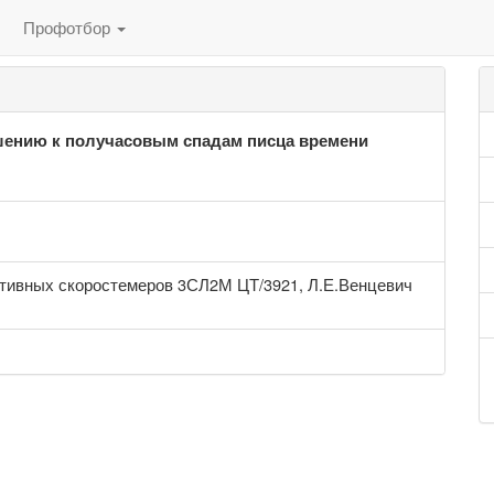
Профотбор
шению к получасовым спадам писца времени
отивных скоростемеров 3СЛ2М ЦТ/3921, Л.Е.Венцевич