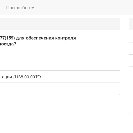
Профотбор
77(159) для обеспечения контроля
поезда?
атации Л168.00.00ТО