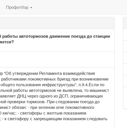
Профотбор
 работы автотормозов движение поезда до станции
яется?
р "Об утверждении Регламента взаимодействия
с работниками локомотивных бригад при возникновении
 общего пользования инфраструктуры", п.9.4.Если по
ельной работы автотормозов не выявлена, то машинист
заявляет ДНЦ через одного из ДСП, ограничивающих
ной проверки тормозов. При следовании поезда до
нист обязан: - при зеленом огне локомотивного
0 км/час; - светофоры с желтым показанием
с; - к светофору с запрещающим показанием следовать