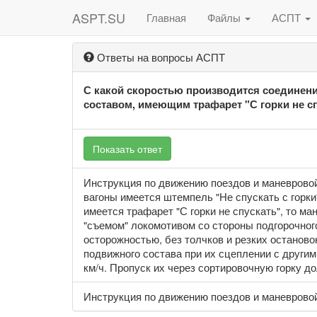
ASPT.SU
Главная
Файлы
АСПТ
Ответы на вопросы АСПТ
С какой скоростью производится соедине
составом, имеющим трафарет "С горки не с
Показать ответ
Инструкция по движению поездов и маневровой 
вагоны имеется штемпель "Не спускать с горки
имеется трафарет "С горки не спускать", то 
"съемом" локомотивом со стороны подгорочног
осторожностью, без толчков и резких останово
подвижного состава при их сцеплении с други
км/ч. Пропуск их через сортировочную горку д
Инструкция по движению поездов и маневровой