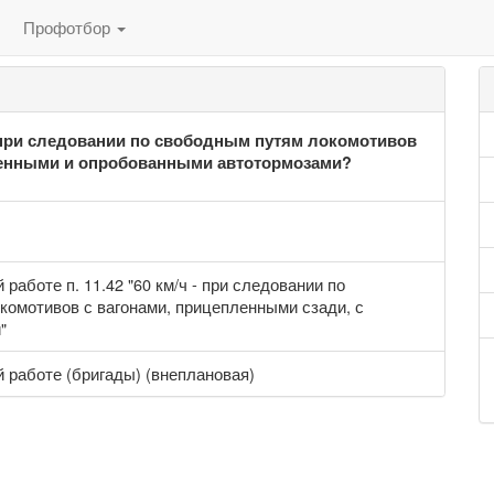
Профотбор
при следовании по свободным путям локомотивов
ченными и опробованными автотормозами?
аботе п. 11.42 "60 км/ч - при следовании по
омотивов с вагонами, прицепленными сзади, с
"
 работе (бригады) (внеплановая)