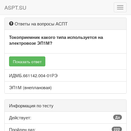
ASPT.SU
ASPT
Ответы на вопросы АСПТ
Токоприемник какого типа используется на
электровозе ЭП1М?
Показать ответ
ИДМБ.661142.004-01РЭ
ЭП1М (внеплановая)
Информация по тесту
Действует:
Да
Пройден раз:
222