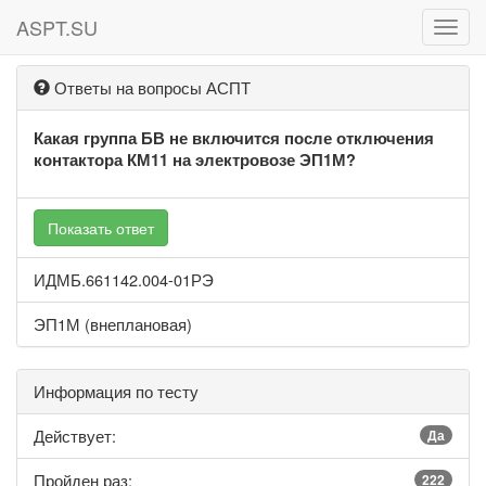
ASPT.SU
ASPT
Ответы на вопросы АСПТ
Какая группа БВ не включится после отключения
контактора КМ11 на электровозе ЭП1М?
Показать ответ
ИДМБ.661142.004-01РЭ
ЭП1М (внеплановая)
Информация по тесту
Действует:
Да
Пройден раз:
222