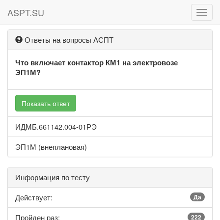
ASPT.SU
ASPT
Ответы на вопросы АСПТ
Что включает контактор КМ1 на электровозе
ЭП1М?
Показать ответ
ИДМБ.661142.004-01РЭ
ЭП1М (внеплановая)
Информация по тесту
Действует:
Да
Пройден раз:
222