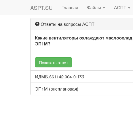
ASPT.SU
Главная
Файлы
АСПТ
Ответы на вопросы АСПТ
Какие вентиляторы охлаждают маслоохлади
ЭП1М?
Показать ответ
ИДМБ.661142.004-01РЭ
ЭП1М (внеплановая)