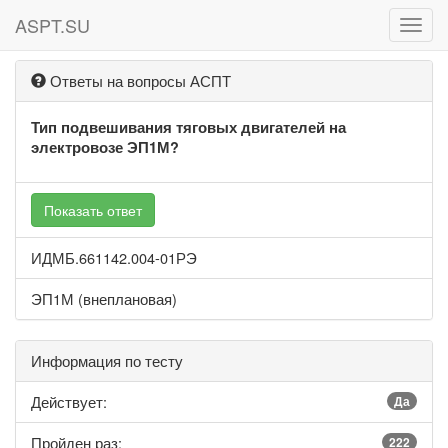
ASPT.SU
ASPT
Ответы на вопросы АСПТ
Тип подвешивания тяговых двигателей на
электровозе ЭП1М?
Показать ответ
ИДМБ.661142.004-01РЭ
ЭП1М (внеплановая)
Информация по тесту
Действует:
Да
Пройден раз:
222