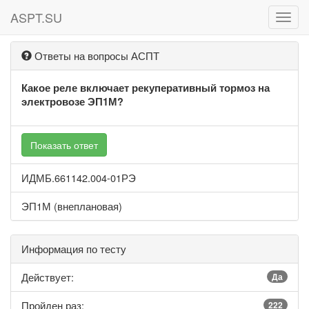
ASPT.SU
ASPT
Ответы на вопросы АСПТ
Какое реле включает рекуперативный тормоз на
электровозе ЭП1М?
Показать ответ
ИДМБ.661142.004-01РЭ
ЭП1М (внеплановая)
Информация по тесту
Действует:
Да
Пройден раз:
222