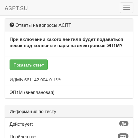
ASPT.SU
ASPT
Ответы на вопросы АСПТ
При включении какого вентиля будет подаваться
песок под колесные пары на электровозе ЭП1М?
Показать ответ
ИДМБ.661142.004-01РЭ
ЭП1М (внеплановая)
Информация по тесту
Действует:
Да
Пройден раз:
222