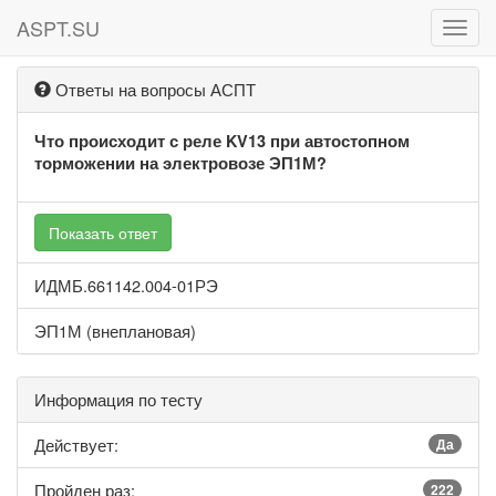
ASPT.SU
ASPT
Ответы на вопросы АСПТ
Что происходит с реле KV13 при автостопном
торможении на электровозе ЭП1М?
Показать ответ
ИДМБ.661142.004-01РЭ
ЭП1М (внеплановая)
Информация по тесту
Действует:
Да
Пройден раз:
222