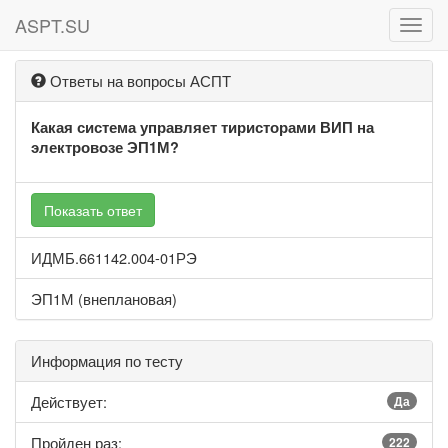
ASPT.SU
ASPT
Ответы на вопросы АСПТ
Какая система управляет тиристорами ВИП на
электровозе ЭП1М?
Показать ответ
ИДМБ.661142.004-01РЭ
ЭП1М (внеплановая)
Информация по тесту
Действует:
Да
Пройден раз:
222