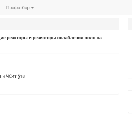
Профотбор
е реакторы и резисторы ослабления поля на
 и ЧС4т §18