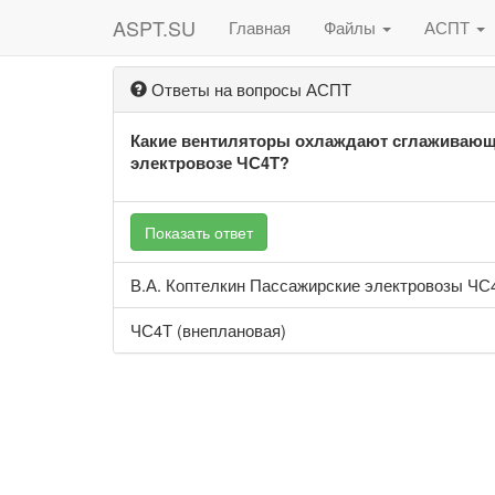
ASPT.SU
Главная
Файлы
АСПТ
Ответы на вопросы АСПТ
Какие вентиляторы охлаждают сглаживающи
электровозе ЧС4Т?
Показать ответ
В.А. Коптелкин Пассажирские электровозы ЧС4
ЧС4Т (внеплановая)