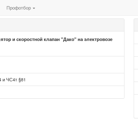
Профотбор
ятор и скоростной клапан "Дако" на электровозе
 и ЧС4т §81