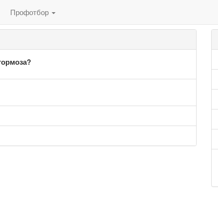
Профотбор
тормоза?