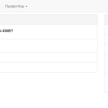
Профотбор
Б-436В?